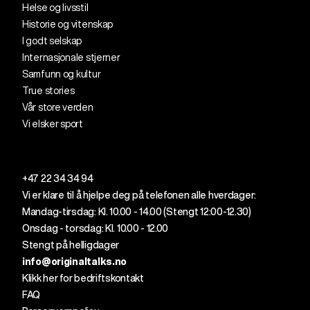
Helse og livsstil
Historie og vitenskap
I godt selskap
Internasjonale stjerner
Samfunn og kultur
True stories
Vår store verden
Vi elsker sport
+47 22 34 34 94
Vi er klare til å
hjelpe
deg
på telefonen alle
hverdager
:
Mandag-tirsdag: Kl. 10.00 - 14.00 (
Stengt
12
:00
-12.30)
Onsdag - torsdag: Kl. 10.00 - 12.00
Stengt på helligdager
info@originaltalks.no
Klikk her for bedriftskontakt
FAQ