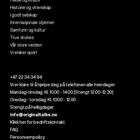
Helse og livsstil
Historie og vitenskap
I godt selskap
Internasjonale stjerner
Samfunn og kultur
True stories
Vår store verden
Vi elsker sport
+47 22 34 34 94
Vi er klare til å
hjelpe
deg
på telefonen alle
hverdager
:
Mandag-tirsdag: Kl. 10.00 - 14.00 (
Stengt
12
:00
-12.30)
Onsdag - torsdag: Kl. 10.00 - 12.00
Stengt på helligdager
info@originaltalks.no
Klikk her for bedriftskontakt
FAQ
Personvernpolicy