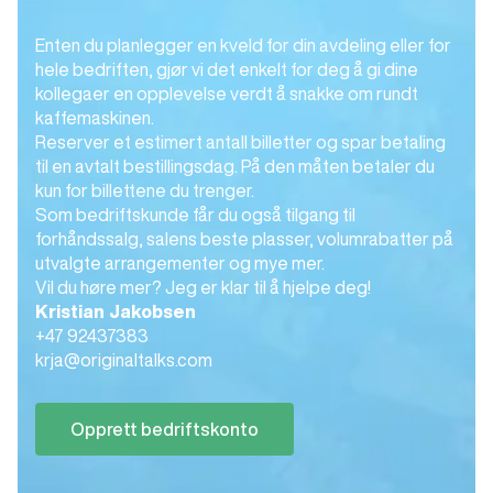
Enten du planlegger en kveld for din avdeling eller for
hele bedriften, gjør vi det enkelt for deg å gi dine
kollegaer en opplevelse verdt å snakke om rundt
kaffemaskinen.
Reserver et estimert antall billetter og spar betaling
til en avtalt bestillingsdag. På den måten betaler du
kun for billettene du trenger.
Som bedriftskunde får du også tilgang til
forhåndssalg, salens beste plasser, volumrabatter på
utvalgte arrangementer og mye mer.
Vil du høre mer? Jeg er klar til å hjelpe deg!
Kristian Jakobsen
+47 92
437383
krja@originaltalks.com
Opprett bedriftskonto