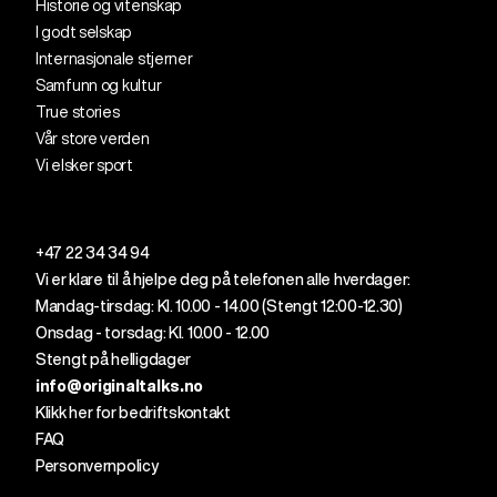
Historie og vitenskap
I godt selskap
Internasjonale stjerner
Samfunn og kultur
True stories
Vår store verden
Vi elsker sport
+47 22 34 34 94
Vi er klare til å
hjelpe
deg
på telefonen alle
hverdager
:
Mandag-tirsdag: Kl. 10.00 - 14.00 (
Stengt
12
:00
-12.30)
Onsdag - torsdag: Kl. 10.00 - 12.00
Stengt på helligdager
info@originaltalks.no
Klikk her for bedriftskontakt
FAQ
Personvernpolicy