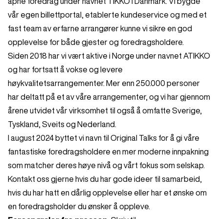
åpne foredrag under navnet TIKKO i Danmark. Vi bygde
vår egen billettportal, etablerte kundeservice og med et
fast team av erfarne arrangører kunne vi sikre en god
opplevelse for både gjester og foredragsholdere.
Siden 2018 har vi vært aktive i Norge under navnet ATIKKO
og har fortsatt å vokse og levere
høykvalitetsarrangementer. Mer enn 250.000 personer
har deltatt på et av våre arrangementer, og vi har gjennom
årene utvidet vår virksomhet til også å omfatte Sverige,
Tyskland, Sveits og Nederland.
I august 2024 byttet vi navn til Original Talks for å gi våre
fantastiske foredragsholdere en mer moderne innpakning
som matcher deres høye nivå og vårt fokus som selskap.
Kontakt oss gjerne hvis du har gode ideer til samarbeid,
hvis du har hatt en dårlig opplevelse eller har et ønske om
en foredragsholder du ønsker å oppleve.