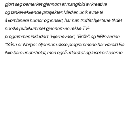
gjort seg bemerket gjennom et mangfold av kreative
og tankevekkende prosjekter. Med en unik evne til
å kombinere humor og innsikt, har han truffet hjertene til det
norske publikummet gjennom en rekke TV-
programmer, inkludert "Hjernevask", "Brille", og NRK-serien
"Sånn er Norge". Gjennom disse programmene har Harald Eia
ikke bare underholdt, men også utfordret og inspirert seerne
med nye og overraskende innsikter i
menneskelig atferd og samfunnsmessige spørsmål.
Utdannet som sosiolog fra Universitetet i Oslo, har Harald
Eia alltid hatt en lidenskap for å utforske kompleksiteten i
menneskelig samhandling. Han har brukt sin kunnskap og
erfaring til å produsere over 200 TV-programmer for både
NRK, TVNorge/Discovery, Schibsted og TV2, samt å
være vert for en rekke populære podcaster og skrive
flere bestselgende bøker innen populærvitenskap. Med