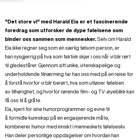
"Det store vi" med Harald Eia er et fascinerende
foredrag som utforsker de dype følelsene som
binder oss sammen som mennesker.
Selv om Harald
Eia ikke regner seg som en særlig følsom person, er
han nysgjerrig på hva som faktisk skjer i oss når vi blir rørt
til gledestårer. Gjennom sitt unike, vitenskapelige og
underholdende tilnærming tar han oss med på en reise for
å forstå hvorfor vi blir berørt, hva som utløser følelsen
av tilhørighet, og hvorfor rørende film- og TV-øyeblikk kan
få oss til å gråte.
Eia, kjent for sine humorprogrammer og evne til
å formidle kunnskap på en engasjerende måte,
kombinerer humor med innsikt i menneskets følelsesliv.
Han deler personlige oppdagelser om hvordan han