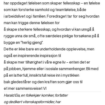
har oppdaget følelsen som skaper fellesskap – en følelse
som kan forsterke samhold og teamfølelse, både
i arbeidslivet og i familien. Foredraget tar for seg hvordan
man kan trigge denne følelsen for
å skape sterkere fellesskap, og hvordan vi kan unngå å
rygge unna de små, ofte særdeles pinlige forsøkene på å
bygge en "herlig gjeng".
Dette er ikke bare en underholdende opplevelse, men
også en inspirerende inspirasjon til
å skape mer tilhørighet i våre egne liv – enten det er
på jobben, hjemme eller i sosiale sammenhenger. Bli med
på en latterfull, innsiktsfull reise inn i mystikken
bak gledestårer og den kraften som gjør oss til
et mer sammensveiset VI
Harald Eia, en folkekjær komiker, forfatter
og dedikert vitenskapsformidler, har