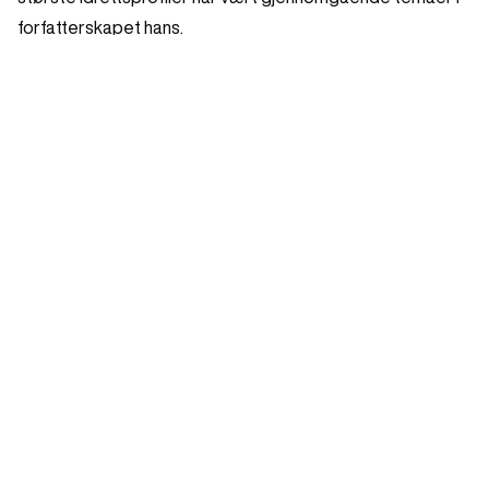
forfatterskapet hans.
Forestillinger
NORSKE ORGINALER
Om foredraget
Trondheim
,
Nova Kinosenter
Finn billetter
torsdag kl. 17:30
MAR
18
Billetter fra
410 kr
100% garanti
Alle billetter er originale
Full returrett hvis showet avlyses