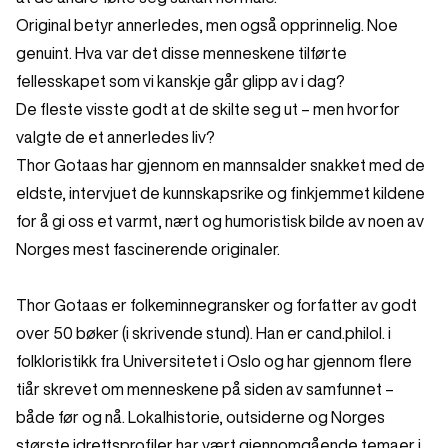
Original betyr annerledes, men også opprinnelig. Noe
genuint. Hva var det disse menneskene tilførte
fellesskapet som vi kanskje går glipp av i dag?
De fleste visste godt at de skilte seg ut – men hvorfor
valgte de et annerledes liv?
Thor Gotaas har gjennom en mannsalder snakket med de
eldste, intervjuet de kunnskapsrike og finkjemmet kildene
for å gi oss et varmt, nært og humoristisk bilde av noen av
Norges mest fascinerende originaler.
Thor Gotaas er folkeminnegransker og forfatter av godt
over 50 bøker (i skrivende stund). Han er cand.philol. i
folkloristikk fra Universitetet i Oslo og har gjennom flere
tiår skrevet om menneskene på siden av samfunnet –
både før og nå. Lokalhistorie, outsiderne og Norges
største idrettsprofiler har vært gjennomgående temaer i