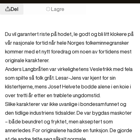
Del
Lagre
Du vil garantert riste på hodet, le godt og bli litt klokere på
vår nasjonale fortid når hele Norges folkeminnegransker
kommer med et nytt foredrag om noen av fortidens mest
originale karakterer.
Anders Langbråten var virkelighetens Veslefrikk med fela
som spilte så folk gråt. Lesar-Jens var kjent for sin
klisterhjerne, mens Josef Helvete bodde alene i en koie i
over tretti år etter en trøblete ungdomstid.
Slike karakterer var ikke uvanlige i bondesamfunnet og
den tidlige industriens tidsalder. De var bygdas maskoter
– både beundret og fryktet, men akseptert som
annerledes. For originalene hadde en funksjon. De gjorde
at de andre følte seg såkalt normale.