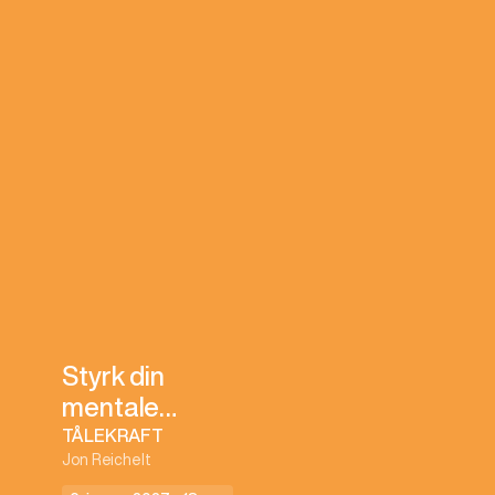
Styrk din
mentale
beredskap
TÅLEKRAFT
Jon Reichelt
med Jon