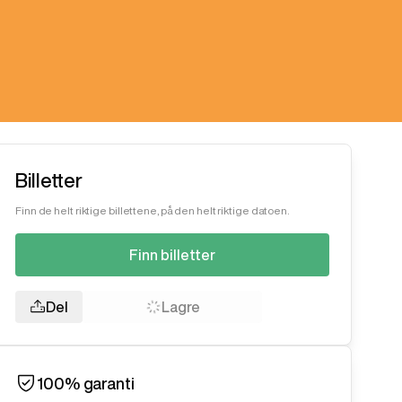
Billetter
Finn de helt riktige billettene, på den helt riktige datoen.
Finn billetter
Del
Lagre
100% garanti