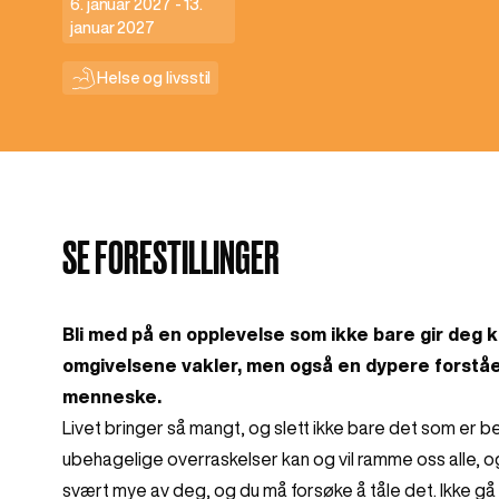
Reichelt
6. januar 2027 - 13.
januar 2027
Helse og livsstil
SE FORESTILLINGER
Bli med på en opplevelse som ikke bare gir deg 
omgivelsene vakler, men også en dypere forståe
menneske.
Livet bringer så mangt, og slett ikke bare det som er b
ubehagelige overraskelser kan og vil ramme oss alle, og d
svært mye av deg, og du må forsøke å tåle det. Ikke gå 