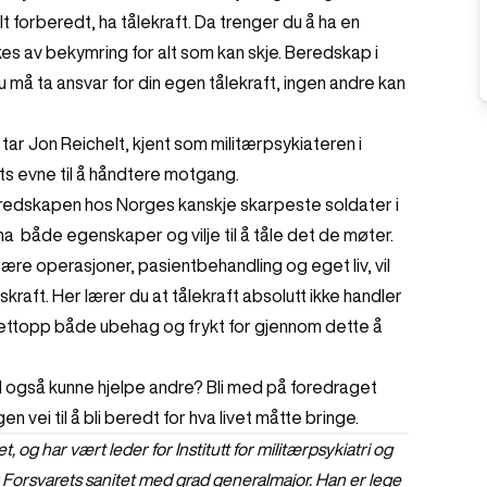
 forberedt, ha tålekraft. Da trenger du å ha en
es av bekymring for alt som kan skje. Beredskap i
 må ta ansvar for din egen tålekraft, ingen andre kan
tar Jon Reichelt, kjent som militærpsykiateren i
ts evne til å håndtere motgang.
beredskapen hos Norges kanskje skarpeste soldater i
a både egenskaper og vilje til å tåle det de møter.
ære operasjoner, pasientbehandling og eget liv, vil
skraft. Her lærer du at tålekraft absolutt ikke handler
nettopp både ubehag og frykt for gjennom dette å
erved også kunne hjelpe andre? Bli med på foredraget
n vei til å bli beredt for hva livet måtte bringe.
t, og har vært leder for Institutt for militærpsykiatri og
for Forsvarets sanitet med grad generalmajor. Han er lege