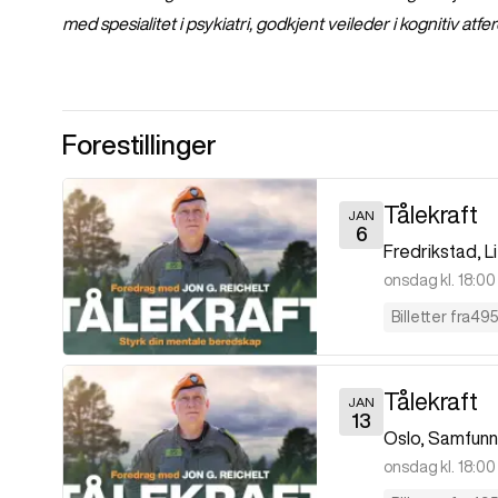
med spesialitet i psykiatri, godkjent veileder i kognitiv atf
Forestillinger
Tålekraft
JAN
6
Fredrikstad
,
L
onsdag kl. 18:00
Billetter fra
495
Tålekraft
JAN
13
Oslo
,
Samfunn
onsdag kl. 18:00