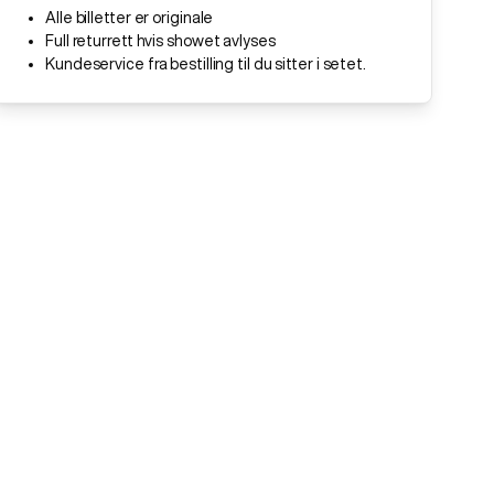
Alle billetter er originale
Full returrett hvis showet avlyses
Kundeservice fra bestilling til du sitter i setet.