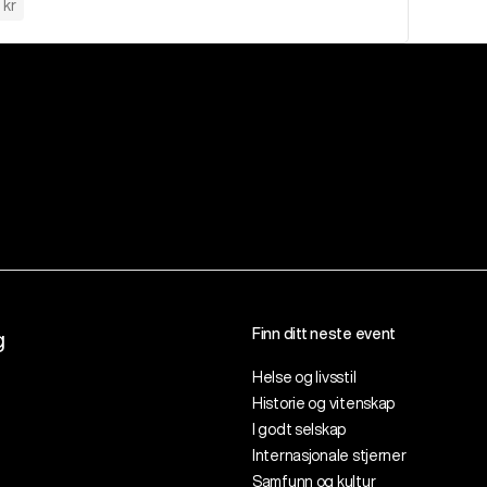
 kr
Finn ditt neste event
g
Helse og livsstil
Historie og vitenskap
I godt selskap
Internasjonale stjerner
Samfunn og kultur