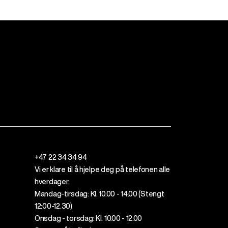
+47 22 34 34 94
Vi er klare til å
hjelpe
deg
på telefonen alle
hverdager
:
Mandag-tirsdag: Kl. 10.00 - 14.00 (
Stengt
12
:00
-12.30)
Onsdag - torsdag: Kl. 10.00 - 12.00