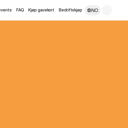
NO
 events
FAQ
Kjøp gavekort
Bedriftskjøp