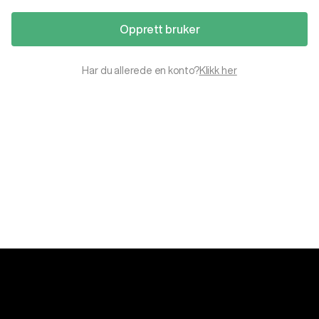
Opprett bruker
Har du allerede en konto?
Klikk her