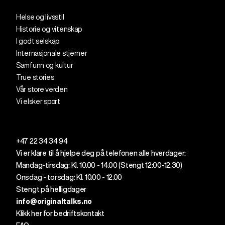
Helse og livsstil
Historie og vitenskap
I godt selskap
Internasjonale stjerner
Samfunn og kultur
True stories
Vår store verden
Vi elsker sport
+47 22 34 34 94
Vi er klare til å
hjelpe
deg
på telefonen alle
hverdager
:
Mandag-tirsdag: Kl. 10.00 - 14.00 (
Stengt
12
:00
-12.30)
Onsdag - torsdag: Kl. 10.00 - 12.00
Stengt på helligdager
info@originaltalks.no
Klikk her for bedriftskontakt