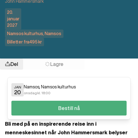
John Hammersmark
20.
januar
2027
Namsos kulturhus
,
Namsos
Billetter fra
495 kr
Del
Lagre
Namsos
,
Namsos kulturhus
JAN
20
onsdag kl. 18:00
Bestill nå
Bli med på en inspirerende reise inn i
menneskesinnet når John Hammersmark belyser