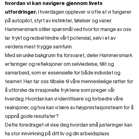
hvordan vi kan navigere gjennom livets
utfordringer.
I hverdagen opplever vi ofte at vi fungerer
på autopilot, styrt av instinkter, følelser og vaner.
Hammersmark stiller spørsmål ved hvorfor mange av oss
lar frykt og redsel hindre vårt potensial, selv i et av
verdens mest trygge samfunn.
Med sin unike bakgrunn fra forsvaret, deler Hammersmark
erfaringer og refleksjoner om selvledelse, tillit og
samarbeid, som er essensielle for både individet og
teamet. Han tar oss tilbake til våre menneskelige røtter for
å utforske de irrasjonelle fryktene som preger vår
hverdag. Hvordan kan vi identifisere og forbedre våre
reaksjoner, og hva kan vi lære av høyprestasjonsteam for å
oppnå gode resultater?
Dette foredraget vil vise deg hvordan små justeringer kan
ha stor innvirkning på ditt liv og din arbeidsplass.