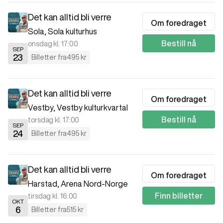
Det kan alltid bli verre
Om foredraget
Sola
,
Sola kulturhus
Bestill nå
onsdag kl. 17:00
SEP
23
Billetter fra
495 kr
Det kan alltid bli verre
Om foredraget
Vestby
,
Vestby kulturkvartal
Bestill nå
torsdag kl. 17:00
SEP
24
Billetter fra
495 kr
Det kan alltid bli verre
Om foredraget
Harstad
,
Arena Nord-Norge
Finn billetter
tirsdag kl. 16:00
OKT
6
Billetter fra
515 kr