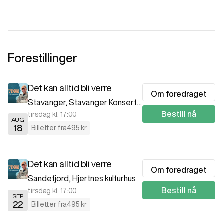
Forestillinger
Det kan alltid bli verre
Om foredraget
Stavanger
,
Stavanger Konserthus
Bestill nå
tirsdag kl. 17:00
AUG
18
Billetter fra
495 kr
Det kan alltid bli verre
Om foredraget
Sandefjord
,
Hjertnes kulturhus
Bestill nå
tirsdag kl. 17:00
SEP
22
Billetter fra
495 kr