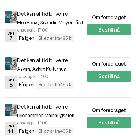
Det kan alltid bli verre
Om foredraget
Mo i Rana
,
Scandic Meyergården
Bestill nå
onsdag kl. 17:00
OKT
7
Få igjen
Billetter fra
495 kr
Det kan alltid bli verre
Om foredraget
Askim
,
Askim Kulturhus
Bestill nå
torsdag kl. 17:00
OKT
8
Få igjen
Billetter fra
495 kr
Det kan alltid bli verre
Om foredraget
Lillehammer
,
Maihaugsalen
Bestill nå
onsdag kl. 17:00
OKT
14
Få igjen
Billetter fra
495 kr