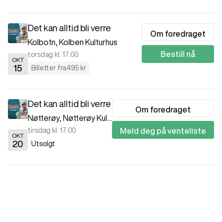
Det kan alltid bli verre
Om foredraget
Kolbotn
,
Kolben Kulturhus
Bestill nå
torsdag kl. 17:00
OKT
15
Billetter fra
495 kr
Det kan alltid bli verre
Om foredraget
Nøtterøy
,
Nøtterøy Kulturhus
tirsdag kl. 17:00
Meld deg på venteliste
OKT
20
Utsolgt
Det kan alltid bli verre
Om foredraget
Jessheim
,
Ullensaker kulturhus
Bestill nå
onsdag kl. 17:00
OKT
21
Få igjen
Billetter fra
495 kr