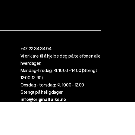
+47 22 34 34 94
Vi er klare til å
hjelpe
deg
på telefonen alle
hverdager
:
Mandag-tirsdag: Kl. 10.00 - 14.00 (
Stengt
12
:00
-12.30)
Onsdag - torsdag: Kl. 10.00 - 12.00
Stengt på helligdager
info@originaltalks.no
Klikk her for bedriftskontakt
FAQ
Personvernpolicy