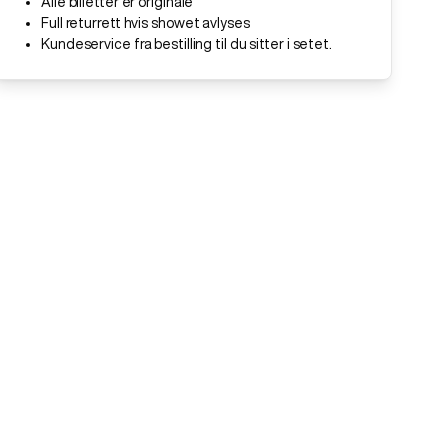
Alle billetter er originale
Full returrett hvis showet avlyses
Kundeservice fra bestilling til du sitter i setet.