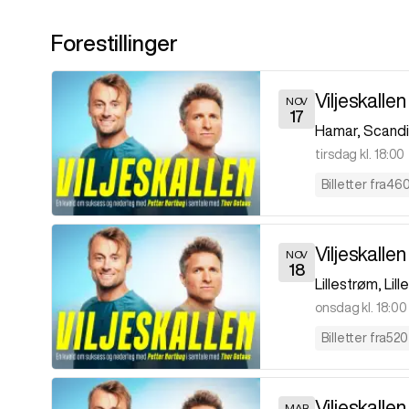
Forestillinger
Viljeskallen
NOV
17
Hamar
,
Scand
tirsdag kl. 18:00
Billetter fra
460
Viljeskallen
NOV
18
Lillestrøm
,
Lil
onsdag kl. 18:00
Billetter fra
520
Viljeskallen
MAR