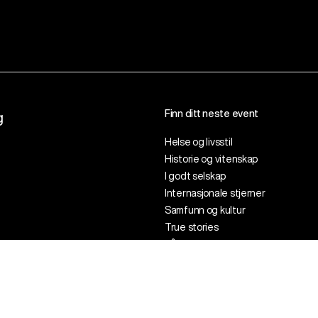
Finn ditt neste event
g
Helse og livsstil
Historie og vitenskap
I godt selskap
Internasjonale stjerner
Samfunn og kultur
True stories
Vår store verden
Vi elsker sport