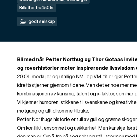
Billetter fra
450 kr
I godt selskap
Bli med når Petter Northug og Thor Gotaas invite
og røverhistorier møter inspirerende livsvisdom 
20 OL-medaljer og utallige NM- og VM-titler gjør Petter
idrettsstjerner gjennom tidene. Men det er noe mer m
kombinasjonen av karisma, talent og x-faktor, som har g
Vi kjenner humoren, stikkene til svenskene og kreativitete
motgang og alltid komme tilbake.
Petter Northugs historie er full av gull og grønne sko
Om konflikt, ensomhet og usikkerhet. Men kanskje først
den man er. Om å tro på seg selv og stå i stormen med h