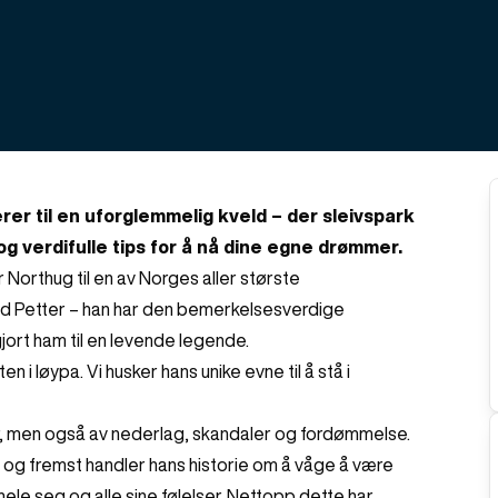
rer til en uforglemmelig kveld – der sleivspark
og verdifulle tips for å nå dine egne drømmer.
 Northug til en av Norges aller største
ed Petter – han har den bemerkelsesverdige
jort ham til en levende legende.
n i løypa. Vi husker hans unike evne til å stå i
ger, men også av nederlag, skandaler og fordømmelse.
 og fremst handler hans historie om å våge å være
ele seg og alle sine følelser. Nettopp dette har