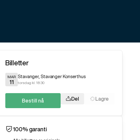
Billetter
Stavanger
,
Stavanger Konserthus
MAR
11
torsdag kl. 18:30
Del
Lagre
Bestill nå
100% garanti