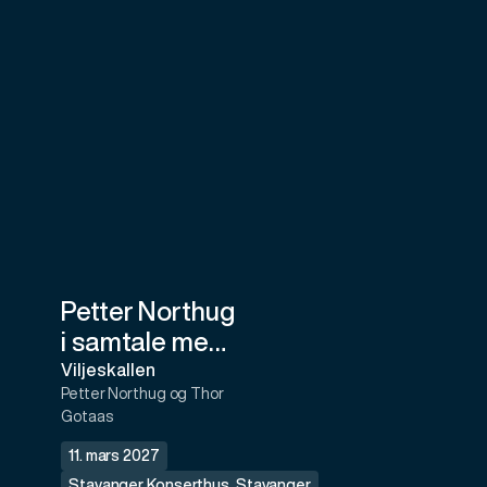
Petter Northug
i samtale med
Thor Gotaas
Viljeskallen
Petter Northug og Thor
Gotaas
11. mars 2027
Stavanger Konserthus
,
Stavanger