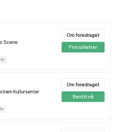
Om foredraget
ic Scene
Finn billetter
 kr
Om foredraget
lestrøm Kultursenter
Bestill nå
 kr