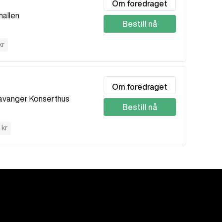
Om foredraget
hallen
Bestill nå
kr
Om foredraget
avanger Konserthus
Bestill nå
 kr