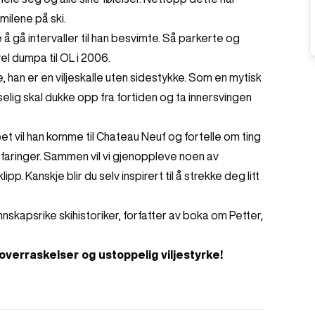
milene på ski.
å gå intervaller til han besvimte. Så parkerte og
el dumpa til OL i 2006.
, han er en viljeskalle uten sidestykke. Som en mytisk
selig skal dukke opp fra fortiden og ta innersvingen
ppet vil han komme til Chateau Neuf og fortelle om ting
e erfaringer. Sammen vil vi gjenoppleve noen av
. Kanskje blir du selv inspirert til å strekke deg litt
nnskapsrike skihistoriker, forfatter av boka om Petter,
overraskelser og ustoppelig viljestyrke!