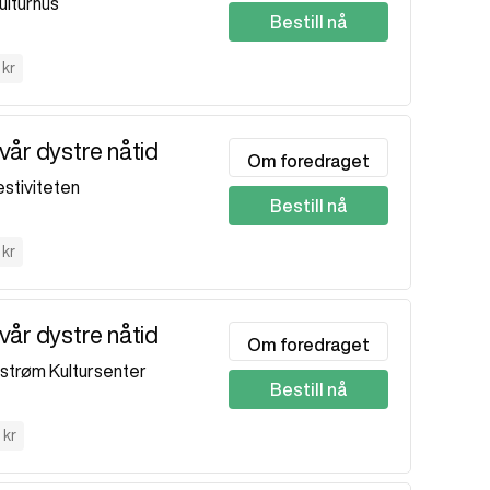
ulturhus
Bestill nå
0
 kr
vår dystre nåtid
Om foredraget
estiviteten
Bestill nå
 kr
vår dystre nåtid
Om foredraget
lestrøm Kultursenter
Bestill nå
 kr