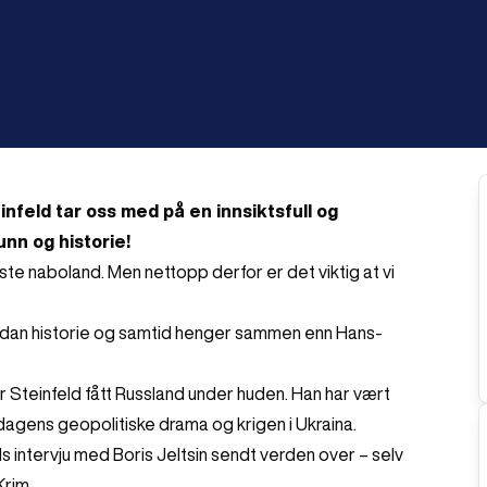
nfeld tar oss med på en innsiktsfull og
unn og historie!
ørste naboland. Men nettopp derfor er det viktig at vi
rdan historie og samtid henger sammen enn Hans-
 Steinfeld fått Russland under huden. Han har vært
 dagens geopolitiske drama og krigen i Ukraina.
s intervju med Boris Jeltsin sendt verden over – selv
 Krim.