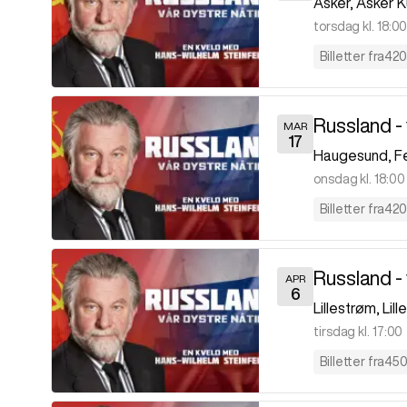
Asker
,
Asker K
torsdag kl. 18:0
Billetter fra
420
Russland - 
MAR
17
Haugesund
,
F
onsdag kl. 18:00
Billetter fra
420
Russland - 
APR
6
Lillestrøm
,
Lil
tirsdag kl. 17:00
Billetter fra
450