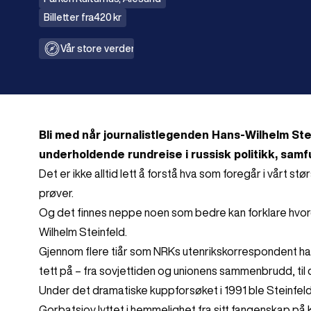
Billetter fra
420 kr
Vår store verden
Bli med når journalistlegenden Hans-Wilhelm Stei
underholdende rundreise i russisk politikk, samf
Det er ikke alltid lett å forstå hva som foregår i vårt st
prøver.
Og det finnes neppe noen som bedre kan forklare hvo
Wilhelm Steinfeld.
Gjennom flere tiår som NRKs utenrikskorrespondent har
tett på – fra sovjettiden og unionens sammenbrudd, til
Under det dramatiske kuppforsøket i 1991 ble Steinfeld
Gorbatsjov lyttet i hemmelighet fra sitt fangenskap på