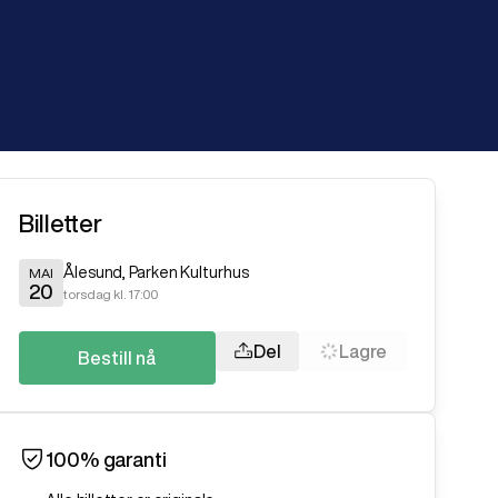
Billetter
Ålesund
,
Parken Kulturhus
MAI
20
torsdag kl. 17:00
Del
Lagre
Bestill nå
100% garanti