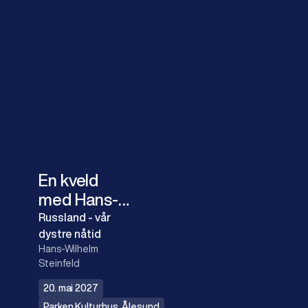
En kveld
med Hans-
Wilhelm
Russland - vår
dystre nåtid
Steinfeld
Hans-Wilhelm
Steinfeld
20. mai 2027
Parken Kulturhus
,
Ålesund