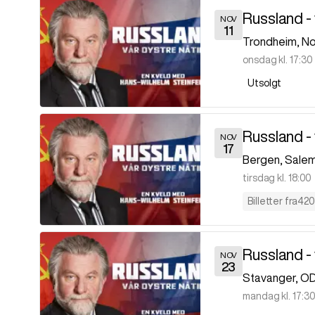
Russland - 
NOV
11
Trondheim
,
No
onsdag kl. 17:30
Utsolgt
Russland - 
NOV
17
Bergen
,
Salem
tirsdag kl. 18:00
Billetter fra
420
Russland - 
NOV
23
Stavanger
,
OD
mandag kl. 17:3