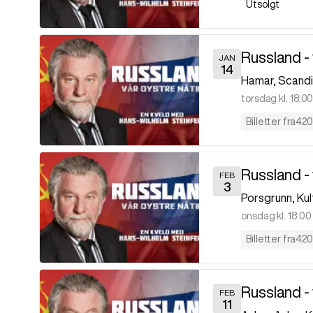
Utsolgt
Russland - 
JAN
14
Hamar
,
Scand
torsdag kl. 18:0
Billetter fra
420
Russland - 
FEB
3
Porsgrunn
,
Kul
onsdag kl. 18:00
Billetter fra
420
Russland - 
FEB
11