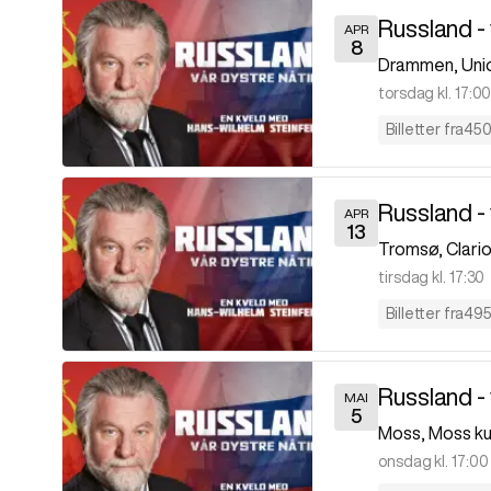
Russland - 
APR
8
Drammen
,
Uni
torsdag kl. 17:0
Billetter fra
450
Russland - 
APR
13
Tromsø
,
Clari
tirsdag kl. 17:30
Billetter fra
495
Russland - 
MAI
5
Moss
,
Moss ku
onsdag kl. 17:00