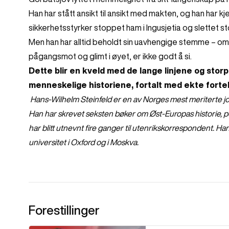
Han har stått ansikt til ansikt med makten, og han har k
sikkerhetsstyrker stoppet ham i Ingusjetia og slettet 
Men han har alltid beholdt sin uavhengige stemme – om d
pågangsmot og glimt i øyet, er ikke godt å si.
Dette blir en kveld med de lange linjene og stor
menneskelige historiene, fortalt med ekte forte
Hans-Wilhelm Steinfeld er en av Norges mest meriterte jour
Han har skrevet seksten bøker om Øst-Europas historie, p
har blitt utnevnt fire ganger til utenrikskorrespondent. H
universitet i Oxford og i Moskva.
Forestillinger