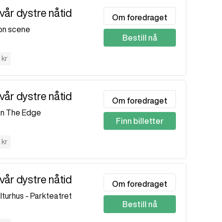
vår dystre nåtid
Om foredraget
on scene
Bestill nå
0
 kr
vår dystre nåtid
Om foredraget
on The Edge
Finn billetter
 kr
vår dystre nåtid
Om foredraget
lturhus - Parkteatret
Bestill nå