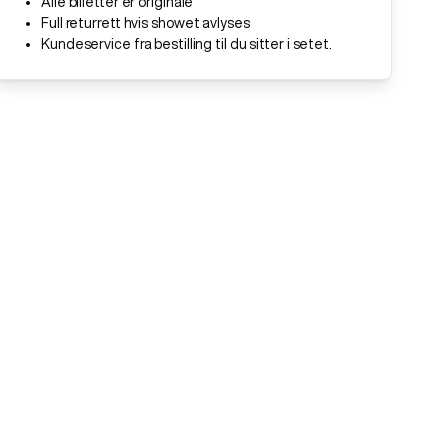
Alle billetter er originale
Full returrett hvis showet avlyses
Kundeservice fra bestilling til du sitter i setet.