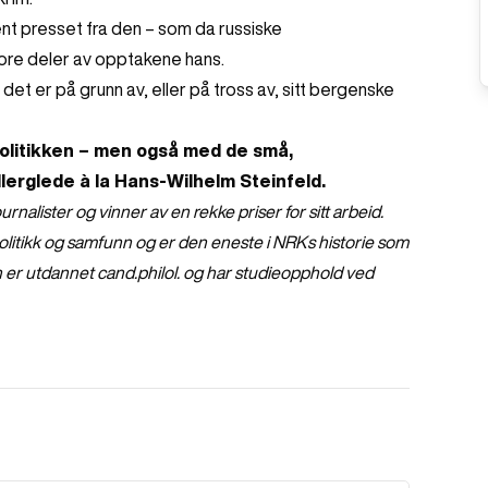
jent presset fra den – som da russiske
store deler av opptakene hans.
et er på grunn av, eller på tross av, sitt bergenske
politikken – men også med de små,
llerglede à la Hans-Wilhelm Steinfeld.
nalister og vinner av en rekke priser for sitt arbeid.
olitikk og samfunn og er den eneste i NRKs historie som
an er utdannet cand.philol. og har studieopphold ved