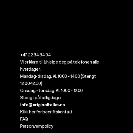
+47 22 34 34 94
Vi er klare til å
hjelpe
deg
på telefonen alle
hverdager
:
Mandag-tirsdag: Kl. 10.00 - 14.00 (
Stengt
12
:00
-12.30)
Onsdag - torsdag: Kl. 10.00 - 12.00
Stengt på helligdager
info@originaltalks.no
Klikk her for bedriftskontakt
FAQ
Personvernpolicy