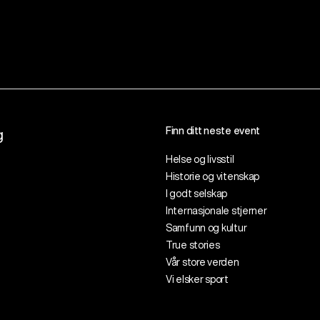
Finn ditt neste event
g
Helse og livsstil
Historie og vitenskap
I godt selskap
Internasjonale stjerner
Samfunn og kultur
True stories
Vår store verden
Vi elsker sport