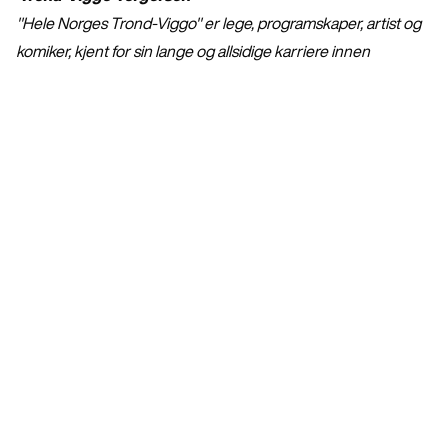
"Hele Norges Trond-Viggo" er lege, programskaper, artist og
komiker, kjent for sin lange og allsidige karriere innen
formidling og underholdning. Han har mottatt en rekke
utmerkelser for sitt arbeid, og i 2024 ble han utnevnt til
kommandør av St. Olavs Orden for "sin fremragende
samfunnsnyttige innsats".
Forestillinger
Mat, kropp, helse og sånn
Om foredraget
Jessheim
,
Ullensaker kulturhus
Bestill nå
onsdag kl. 18:00