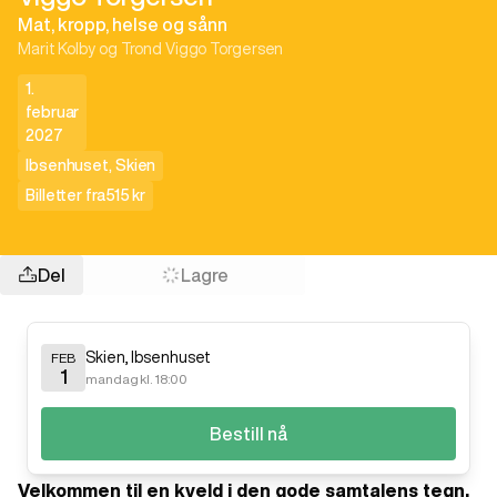
Mat, kropp, helse og sånn
Marit Kolby og Trond Viggo Torgersen
1.
februar
2027
Ibsenhuset
,
Skien
Billetter fra
515 kr
Del
Lagre
Skien
,
Ibsenhuset
FEB
1
mandag kl. 18:00
Bestill nå
Velkommen til en kveld i den gode samtalens tegn,