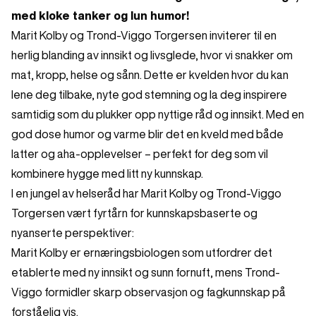
med kloke tanker og lun humor!
Marit Kolby og Trond-Viggo Torgersen inviterer til en
herlig blanding av innsikt og livsglede, hvor vi snakker om
mat, kropp, helse og sånn. Dette er kvelden hvor du kan
lene deg tilbake, nyte god stemning og la deg inspirere
samtidig som du plukker opp nyttige råd og innsikt. Med en
god dose humor og varme blir det en kveld med både
latter og aha-opplevelser – perfekt for deg som vil
kombinere hygge med litt ny kunnskap.
I en jungel av helseråd har Marit Kolby og Trond-Viggo
Torgersen vært fyrtårn for kunnskapsbaserte og
nyanserte perspektiver:
Marit Kolby er ernæringsbiologen som utfordrer det
etablerte med ny innsikt og sunn fornuft, mens Trond-
Viggo formidler skarp observasjon og fagkunnskap på
forståelig vis.