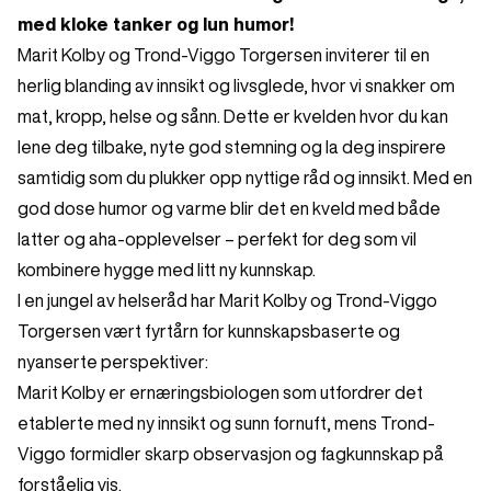
med kloke tanker og lun humor!
Marit Kolby og Trond-Viggo Torgersen inviterer til en
herlig blanding av innsikt og livsglede, hvor vi snakker om
mat, kropp, helse og sånn. Dette er kvelden hvor du kan
lene deg tilbake, nyte god stemning og la deg inspirere
samtidig som du plukker opp nyttige råd og innsikt. Med en
god dose humor og varme blir det en kveld med både
latter og aha-opplevelser – perfekt for deg som vil
kombinere hygge med litt ny kunnskap.
I en jungel av helseråd har Marit Kolby og Trond-Viggo
Torgersen vært fyrtårn for kunnskapsbaserte og
nyanserte perspektiver:
Marit Kolby er ernæringsbiologen som utfordrer det
etablerte med ny innsikt og sunn fornuft, mens Trond-
Viggo formidler skarp observasjon og fagkunnskap på
forståelig vis.