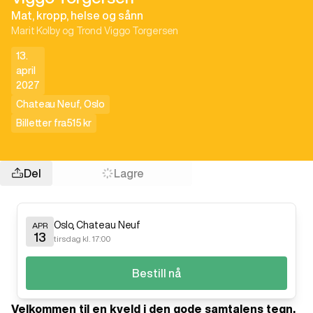
Mat, kropp, helse og sånn
Marit Kolby og Trond Viggo Torgersen
13.
april
2027
Chateau Neuf
,
Oslo
Billetter fra
515 kr
Del
Lagre
Oslo
,
Chateau Neuf
APR
13
tirsdag kl. 17:00
Bestill nå
Velkommen til en kveld i den gode samtalens tegn,