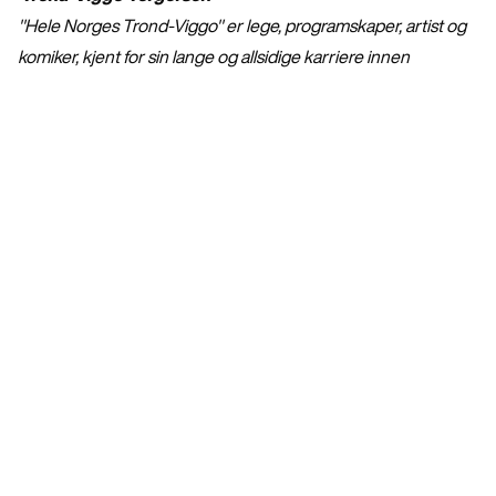
"Hele Norges Trond-Viggo" er lege, programskaper, artist og
komiker, kjent for sin lange og allsidige karriere innen
formidling og underholdning. Han har mottatt en rekke
utmerkelser for sitt arbeid, og i 2024 ble han utnevnt til
kommandør av St. Olavs Orden for "sin fremragende
samfunnsnyttige innsats".
Forestillinger
Mat, kropp, helse og sånn
Om foredraget
Jessheim
,
Ullensaker kulturhus
Bestill nå
onsdag kl. 18:00